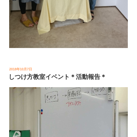
投
2018年10月7日
稿
しつけ方教室イベント＊活動報告＊
日: