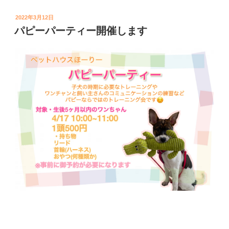
投
2022年3月12日
稿
パピーパーティー開催します
日: