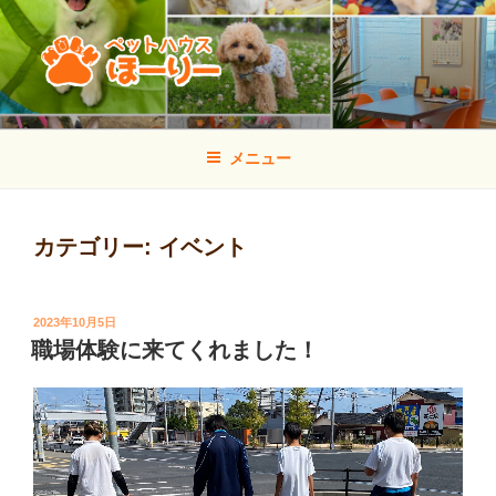
コ
ン
テ
ン
ツ
ペットハウス ほーりー
山口県宇部市のトリミング・しつけ方教室・犬の幼稚園
へ
メニュー
ス
キ
ッ
カテゴリー:
イベント
プ
投
2023年10月5日
稿
職場体験に来てくれました！
日: