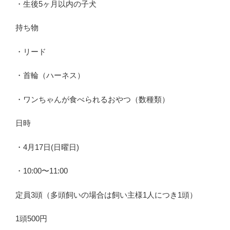
・生後
5
ヶ月以内の子犬
持ち物
・リード
・首輪（ハーネス）
・ワンちゃんが食べられるおやつ（数種類）
日時
・
4
月
17
日(日曜日)
・
10:00
〜
11:00
定員
3
頭（多頭飼いの場合は飼い主様
1
人につき
1
頭）
1
頭
500
円