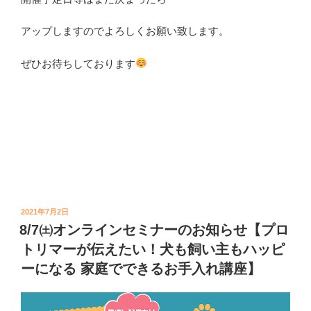
アップしますのでよろしくお願い致します。
ぜひお待ちしております
投
2021年7月2日
稿
8/7㈯オンラインセミナーのお知らせ【プロ
日:
トリマーが伝えたい！犬も飼い主もハッピ
ーになる 家庭でできるお手入れ講座】