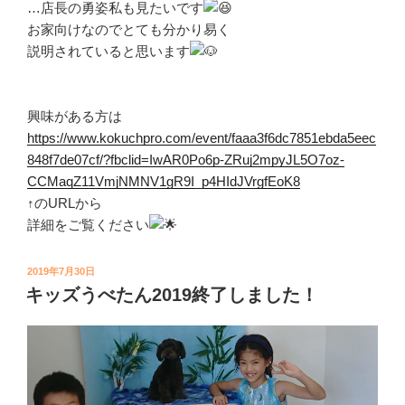
…店長の勇姿私も見たいです
お家向けなのでとても分かり易く
説明されていると思います
興味がある方は
https://www.kokuchpro.com/event/faaa3f6dc7851ebda5eec
848f7de07cf/?fbclid=IwAR0Po6p-ZRuj2mpyJL5O7oz-
CCMaqZ11VmjNMNV1gR9I_p4HIdJVrgfEoK8
↑のURLから
詳細をご覧ください
投
2019年7月30日
稿
キッズうべたん2019終了しました！
日: