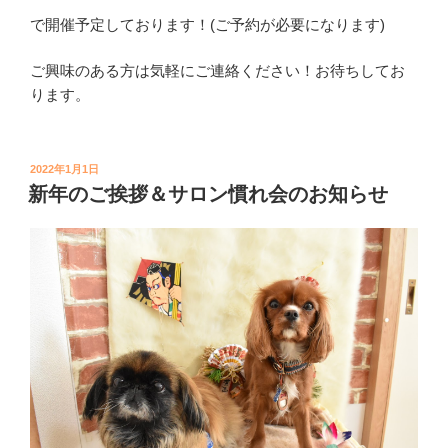
で開催予定しております！
(
ご予約が必要になります
)
ご興味のある方は気軽にご連絡ください！お待ちしてお
ります。
投
2022年1月1日
稿
新年のご挨拶＆サロン慣れ会のお知らせ
日: