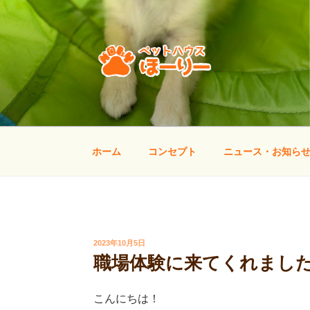
コ
ン
テ
ン
ツ
へ
ペットハウス ほー
山口県宇部市のトリミング・しつけ方教室
ス
キ
ッ
ホーム
コンセプト
ニュース・お知ら
プ
投
2023年10月5日
稿
職場体験に来てくれまし
日:
こんにちは！