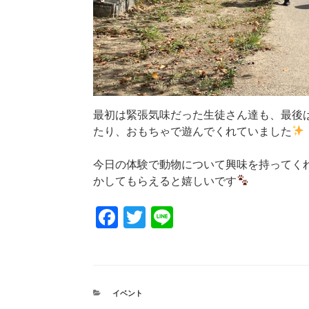
最初は緊張気味だった生徒さん達も、最後
たり、おもちゃで遊んでくれていました
今日の体験で動物について興味を持ってく
かしてもらえると嬉しいです
F
T
Li
a
wi
n
c
tt
e
e
er
カ
イベント
b
テ