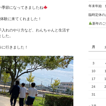
年末年始 
い季節になってきましたね
臨時定休の
場体験に来てくれました！
新年のご
手入れのやり方など、わんちゃんと生活す
ました。
月
歩に行きました！
3
10
17
24
31