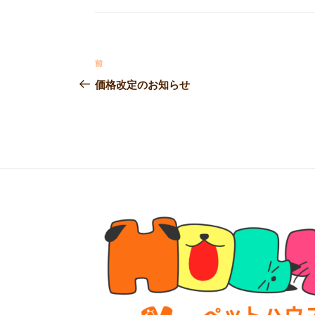
ゴ
o
リ
ー
o
投
k
過
前
稿
去
価格改定のお知らせ
の
ナ
投
ビ
稿
ゲ
ー
シ
ョ
ン