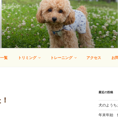
りー
・犬の幼稚園
せ一覧
トリミング
トレーニング
アクセス
お
最近の投稿
た！
犬のようち
年末年始 