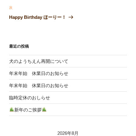
ビ
投
次
次
稿
ゲ
の
Happy Birthday ほーりー！
投
ー
稿
シ
ョ
最近の投稿
ン
犬のようちえん再開について
年末年始 休業日のお知らせ
年末年始 休業日のお知らせ
臨時定休のおしらせ
新年のご挨拶
2026年8月