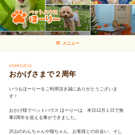
コ
ン
テ
ン
ツ
ペットハウス ほーりー
山口県宇部市のトリミング・しつけ方教室・犬の幼稚園
へ
メニュー
ス
キ
ッ
投
2018年12月1日
プ
稿
おかげさまで２周年
日:
いつもほーりーをご利用頂き誠にありがとうございま
す！
おかげ様でペットハウス ほーりーは、本日12月１日で無
事2周年を迎える事ができました。
沢山のわんちゃんや猫ちゃん、お客様との出会い、そし