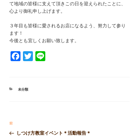
て地域の皆様に支えて頂きこの日を迎えられたことに、
心より御礼申し上げます。
３年目も皆様に愛されるお店になるよう、努力して参り
ます！
今後とも宜しくお願い致します。
F
T
Li
a
wi
n
c
tt
e
e
er
カ
未分類
b
テ
ゴ
o
リ
ー
o
投
k
過
前
稿
去
しつけ方教室イベント＊活動報告＊
ナ
の