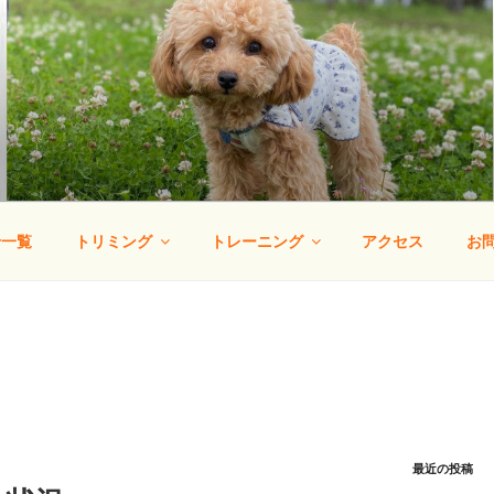
りー
・犬の幼稚園
せ一覧
トリミング
トレーニング
アクセス
お
最近の投稿