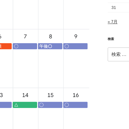
31
« 7月
検索
検
索: