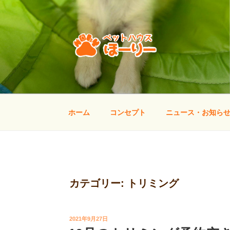
コ
ン
テ
ン
ツ
へ
ペットハウス ほー
山口県宇部市のトリミング・しつけ方教室
ス
キ
ッ
ホーム
コンセプト
ニュース・お知ら
プ
カテゴリー:
トリミング
投
2021年9月27日
稿