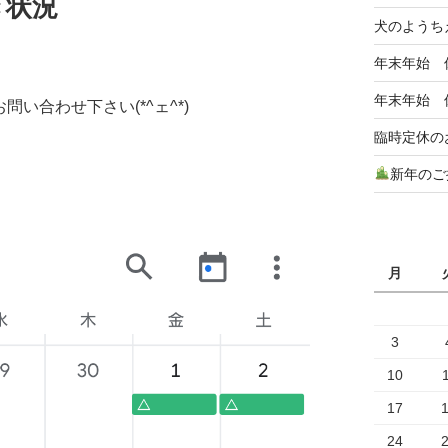
き状況
犬のようち
年末年始 
年末年始 
い合わせ下さい(*^ェ^*)
臨時定休の
新年のご
月
3
10
17
24