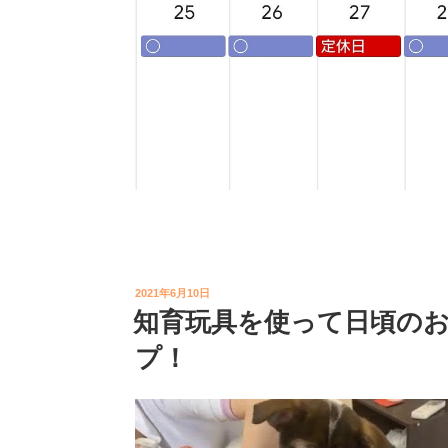
投
2021年6月10日
稿
知育玩具を使って日頃の
日:
プ！