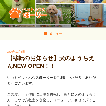
コ
ン
テ
ン
ツ
ペットハウス ほーりー
山口県宇部市のトリミング・しつけ方教室・犬の幼稚園
へ
メニュー
ス
キ
ッ
投
2020年10月8日
プ
稿
【移転のお知らせ】犬のようちえ
日:
んNEW OPEN！！
いつもペットハウスほーりーをご利用いただき、ありが
とうございます。
この度、下記住所に店舗を移転し、新たに犬のようちえ
ん・しつけ方教室を併設し、リニューアルさせて頂くこ
とになりました。