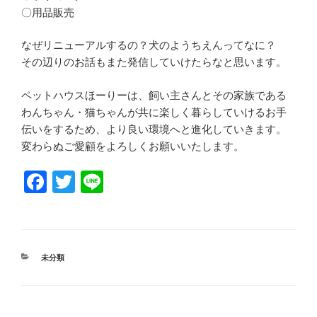
〇用品販売
なぜリニューアルするの？犬のようちえんってなに？
その辺りのお話もまた発信していけたらなと思います。
ペットハウスほーりーは、飼い主さんとその家族である
わんちゃん・猫ちゃんが共に楽しく暮らしていけるお手
伝いをするため、より良い環境へと進化していきます。
変わらぬご愛顧をよろしくお願いいたします。
F
T
Li
a
wi
n
c
tt
e
e
er
カ
未分類
b
テ
ゴ
o
リ
ー