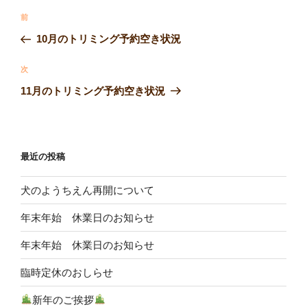
o
投
k
過
前
稿
去
10月のトリミング予約空き状況
ナ
の
ビ
投
次
次
稿
ゲ
の
11月のトリミング予約空き状況
投
ー
稿
シ
ョ
最近の投稿
ン
犬のようちえん再開について
年末年始 休業日のお知らせ
年末年始 休業日のお知らせ
臨時定休のおしらせ
新年のご挨拶