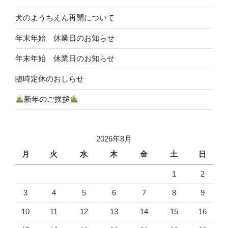
犬のようちえん再開について
年末年始 休業日のお知らせ
年末年始 休業日のお知らせ
臨時定休のおしらせ
新年のご挨拶
2026年8月
月
火
水
木
金
土
日
1
2
3
4
5
6
7
8
9
10
11
12
13
14
15
16