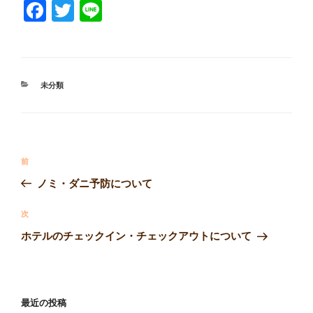
F
T
Li
a
wi
n
c
tt
e
e
er
カ
未分類
b
テ
ゴ
o
リ
ー
o
投
k
過
前
稿
去
ノミ・ダニ予防について
ナ
の
ビ
投
次
次
稿
ゲ
の
ホテルのチェックイン・チェックアウトについて
投
ー
稿
シ
ョ
最近の投稿
ン