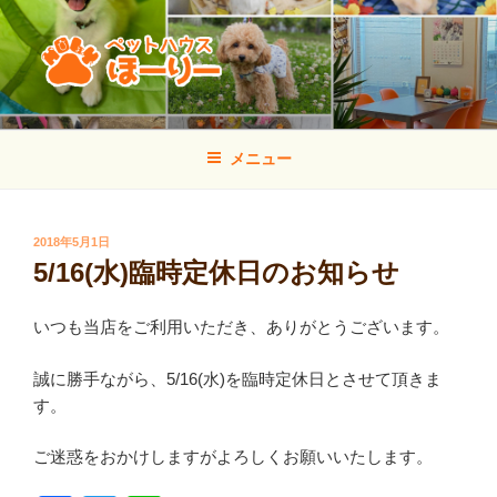
コ
ン
テ
ン
ツ
ペットハウス ほーりー
山口県宇部市のトリミング・しつけ方教室・犬の幼稚園
へ
メニュー
ス
キ
ッ
投
2018年5月1日
プ
稿
5/16(水)臨時定休日のお知らせ
日:
いつも当店をご利用いただき、ありがとうございます。
誠に勝手ながら、5/16(水)を臨時定休日とさせて頂きま
す。
ご迷惑をおかけしますがよろしくお願いいたします。