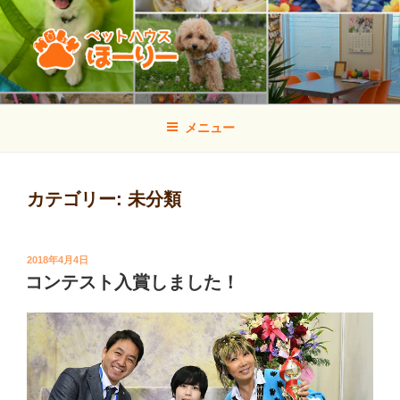
コ
ン
テ
ン
ツ
ペットハウス ほーりー
山口県宇部市のトリミング・しつけ方教室・犬の幼稚園
へ
メニュー
ス
キ
ッ
カテゴリー:
未分類
プ
投
2018年4月4日
稿
コンテスト入賞しました！
日: