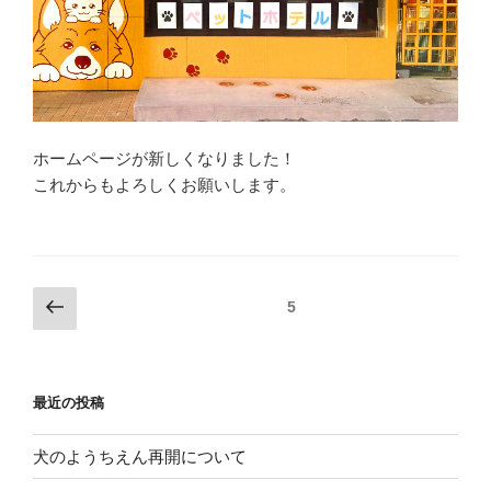
ホームページが新しくなりました！
これからもよろしくお願いします。
投
前
ページ
5
の
稿
ペ
ナ
ー
ビ
最近の投稿
ジ
ゲ
ー
犬のようちえん再開について
シ