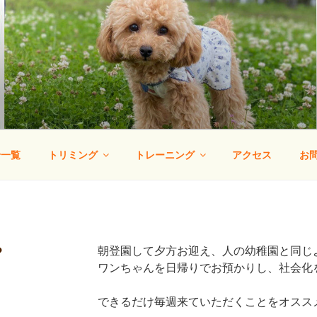
りー
・犬の幼稚園
せ一覧
トリミング
トレーニング
アクセス
お
？
朝登園して夕方お迎え、人の幼稚園と同じ
ワンちゃんを日帰りでお預かりし、社会化
できるだけ毎週来ていただくことをオスス