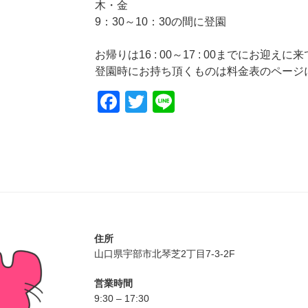
木・金
9：30～10：30の間に登園
お帰りは16 : 00～17 : 00までにお迎え
登園時にお持ち頂くものは料金表のページ
F
T
Li
a
wi
n
c
tt
e
e
er
b
o
o
住所
k
山口県宇部市北琴芝2丁目7-3-2F
営業時間
9:30 – 17:30