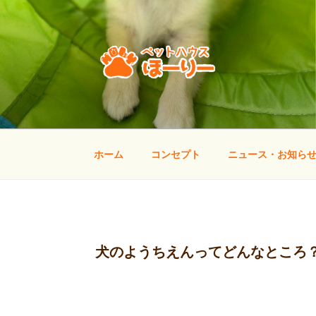
コ
ン
テ
ン
ツ
へ
ペットハウス ほー
山口県宇部市のトリミング・しつけ方教室
ス
キ
ッ
ホーム
コンセプト
ニュース・お知ら
プ
犬のようちえんってどんなところ